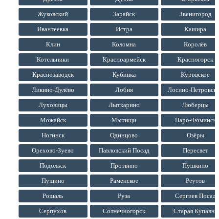
Жуковский
Зарайск
Звенигород
Ивантеевка
Истра
Кашира
Клин
Коломна
Королёв
Котельники
Красноармейск
Красногорск
Краснозаводск
Кубинка
Куровское
Ликино-Дулёво
Лобня
Лосино-Петровск
Луховицы
Лыткарино
Люберцы
Можайск
Мытищи
Наро-Фоминск
Ногинск
Одинцово
Озёры
Орехово-Зуево
Павловский Посад
Пересвет
Подольск
Протвино
Пушкино
Пущино
Раменское
Реутов
Рошаль
Руза
Сергиев Посад
Серпухов
Солнечногорск
Старая Купавна