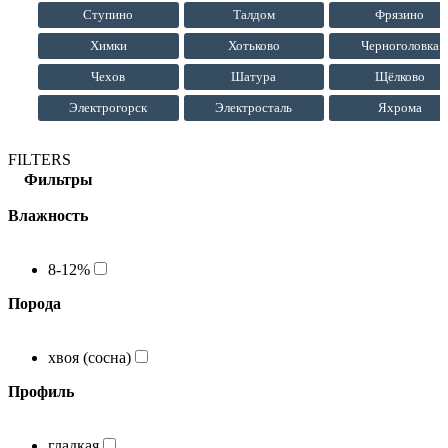
Ступино
Талдом
Фрязино
Химки
Хотьково
Черноголовка
Чехов
Шатура
Щёлково
Электрогорск
Электросталь
Яхрома
FILTERS
Фильтры
Влажность
8-12%
Порода
хвоя (сосна)
Профиль
гладкая