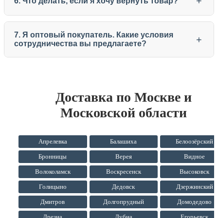
+
6. Что делать, если я хочу вернуть товар?
7. Я оптовый покупатель. Какие условия
+
сотрудничества вы предлагаете?
Доставка по Москве и
Московской области
Апрелевка
Балашиха
Белоозёрский
Бронницы
Верея
Видное
Волоколамск
Воскресенск
Высоковск
Голицыно
Дедовск
Дзержинский
Дмитров
Долгопрудный
Домодедово
Дрезна
Дубна
Егорьевск