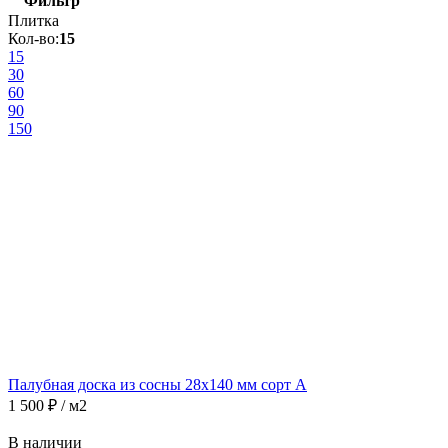
Фильтр
Плитка
Кол-во:
15
15
30
60
90
150
Палубная доска из сосны 28х140 мм сорт А
1 500
₽
/ м2
В наличии