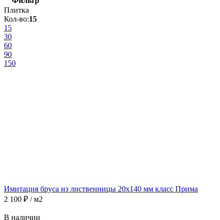
Фильтр
Плитка
Кол-во:
15
15
30
60
90
150
Имитация бруса из лиственницы 20x140 мм класс Прима
2 100
₽
/ м2
В наличии