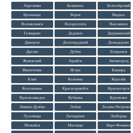
Апрелевка
Балашиха
Белоозёрский
Бронницы
Верея
Видное
Волоколамск
Воскресенск
Высоковск
Голицыно
Дедовск
Дзержинский
Дмитров
Долгопрудный
Домодедово
Дрезна
Дубна
Егорьевск
Жуковский
Зарайск
Звенигород
Ивантеевка
Истра
Кашира
Клин
Коломна
Королёв
Котельники
Красноармейск
Красногорск
Краснозаводск
Кубинка
Куровское
Ликино-Дулёво
Лобня
Лосино-Петровск
Луховицы
Лыткарино
Люберцы
Можайск
Мытищи
Наро-Фоминск