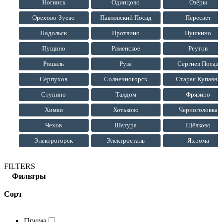
Ногинск
Одинцово
Озёры
Орехово-Зуево
Павловский Посад
Пересвет
Подольск
Протвино
Пушкино
Пущино
Раменское
Реутов
Рошаль
Руза
Сергиев Посад
Серпухов
Солнечногорск
Старая Купавна
Ступино
Талдом
Фрязино
Химки
Хотьково
Черноголовка
Чехов
Шатура
Щёлково
Электрогорск
Электросталь
Яхрома
FILTERS
Фильтры
Сорт
Прима