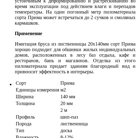
устойчивым к деформированию и растрескиванию во
время эксплуатации под действием влаги и перепадов
температуры. На один погонный метр пиломатериала
сорта Прима может встречаться до 2 сучков и смоляных
кармашков.
Применение
Имитация бруса из лиственницы 20x140мм сорт Прима
хорошо подходит для обшивки жилых индивидуальных
домов, расположенных в лесу баз отдыха, кафе и
ресторанов, бань и магазинов. Отделка из этого
пиломатериала придает зданиям благородный вид и
привносит эффектность в интерьеры.
Сорт
Прима
Единицы измерения
м2
Ширина
140 мм
Толщина
20 мм
2 м
Профиль
шип-паз
Порода
лиственница
Тип
доска
Влажность
8-12%