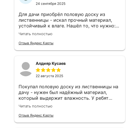
24 сентября 2025
Для дачи приобрёл половую доску из
лиственницы - искал прочный материал,
устойчивый к влаге. Нашёл то, что нужно:
древесина плотная и хорошо просушена.
Читать полностью
Порадовало, что заказ доставили вовремя
и в отличном состоянии.
Отзыв Яндекс Карты
Алдияр Кусаев
22 августа 2025
Покупал половую доску из лиственницы на
дачу - нужен был надёжный материал,
который выдержит влажность. У ребят
нашёл как раз то, что нужно: плотная,
Читать полностью
хорошо просушенная древесина. Очень
порадовало, что всё пришло вовремя и в
Отзыв Яндекс Карты
идеальном состоянии.