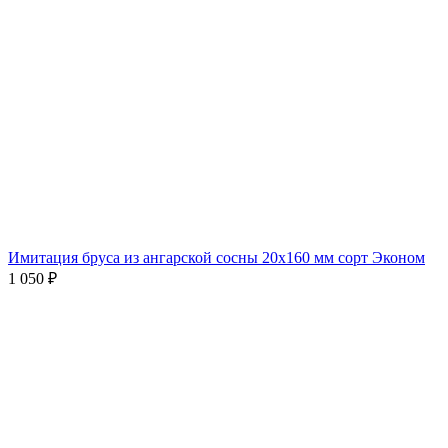
Имитация бруса из ангарской сосны 20х160 мм сорт Эконом
1 050
₽