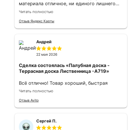
материала отличное, ни единого лишнего
пятнышка . Хранение материала бережное ,
Читать полностью
на складе и на территории порядок.
Персонал приветливый, дружно распилили
Отзыв Яндекс Карты
доски по размеру, уложили в машину. При
оплате, сказали, что делают скидку. Только
положительные эмоции. Как приятно, что
Андрей
есть такие продавцы. Теперь знаю куда
обращаться, если понадобится купить
22 мая 2026
пиломатериалы. Лучшая компания, которую
я встречала за последние годы.
Сделка состоялась
«Палубная доска -
Рекомендую всем. Это настоящие
Террасная доска Лиственница -A719»
профессионалы.
Всё отлично! Товар хороший, быстрая
доставка. Посчитали, объяснили и через
Читать полностью
два часа привезли. Рекомендую всем.
Отзыв Avito
Сергей П.