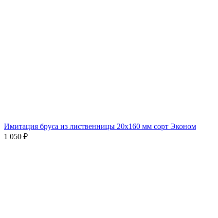
Имитация бруса из лиственницы 20x160 мм сорт Эконом
1 050
₽