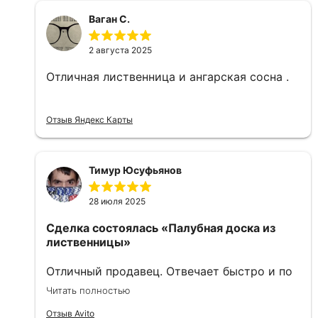
Ваган С.
2 августа 2025
Отличная лиственница и ангарская сосна .
Отзыв Яндекс Карты
Тимур Юсуфьянов
28 июля 2025
Сделка состоялась
«Палубная доска из
лиственницы»
Отличный продавец. Отвечает быстро и по
существу Заказ привезли в этот же день
Читать полностью
вечером Рекомендую 🤝
Отзыв Avito