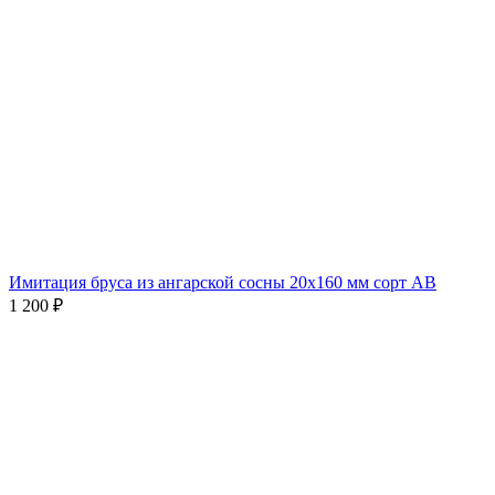
Имитация бруса из ангарской сосны 20х160 мм сорт AВ
1 200
₽