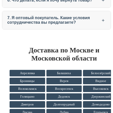
+
6. Что делать, если я хочу вернуть товар?
7. Я оптовый покупатель. Какие условия
+
сотрудничества вы предлагаете?
Доставка по Москве и
Московской области
Апрелевка
Балашиха
Белоозёрский
Бронницы
Верея
Видное
Волоколамск
Воскресенск
Высоковск
Голицыно
Дедовск
Дзержинский
Дмитров
Долгопрудный
Домодедово
Дрезна
Дубна
Егорьевск