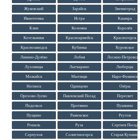
Жуковский
Зарайск
Звенигород
Ивантеевка
Истра
Кашира
Клин
Коломна
Королёв
Котельники
Красноармейск
Красногорск
Краснозаводск
Кубинка
Куровское
Ликино-Дулёво
Лобня
Лосино-Петровск
Луховицы
Лыткарино
Люберцы
Можайск
Мытищи
Наро-Фоминск
Ногинск
Одинцово
Озёры
Орехово-Зуево
Павловский Посад
Пересвет
Подольск
Протвино
Пушкино
Пущино
Раменское
Реутов
Рошаль
Руза
Сергиев Посад
Серпухов
Солнечногорск
Старая Купавна