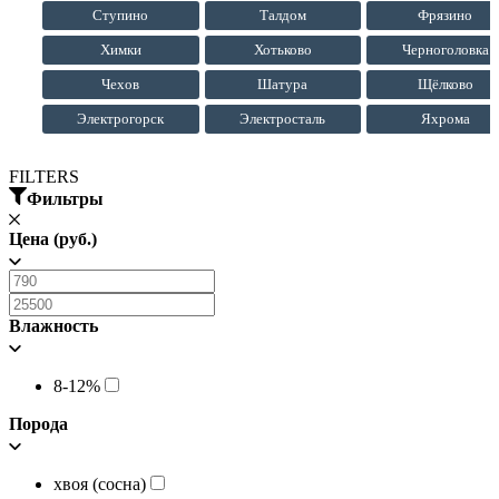
Ступино
Талдом
Фрязино
Химки
Хотьково
Черноголовка
Чехов
Шатура
Щёлково
Электрогорск
Электросталь
Яхрома
FILTERS
Фильтры
Цена (руб.)
Влажность
8-12%
Порода
хвоя (сосна)