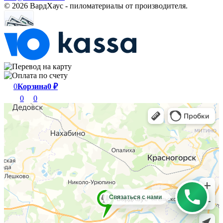
© 2026 ВардХаус - пиломатериалы от производителя.
0
Корзина
0
₽
0
0
Связаться с нами