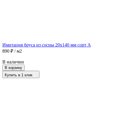
Имитация бруса из сосны 20х140 мм сорт A
890
₽
/ м2
В наличии
В корзину
Купить в 1 клик