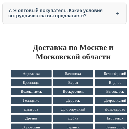
7. Я оптовый покупатель. Какие условия
+
сотрудничества вы предлагаете?
Доставка по Москве и
Московской области
Апрелевка
Балашиха
Белоозёрский
Бронницы
Верея
Видное
Волоколамск
Воскресенск
Высоковск
Голицыно
Дедовск
Дзержинский
Дмитров
Долгопрудный
Домодедово
Дрезна
Дубна
Егорьевск
Жуковский
Зарайск
Звенигород