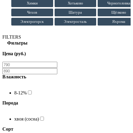
Химки
Хотьково
Черноголовка
Чехов
Шатура
Щёлково
Электрогорск
Электросталь
Яхрома
FILTERS
Фильтры
Цена (руб.)
Влажность
8-12%
Порода
хвоя (сосна)
Сорт