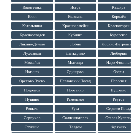
Ивантеевка
Истра
Кашира
Клин
Коломна
Королёв
Котельники
Красноармейск
Красногорск
Краснозаводск
Кубинка
Куровское
Ликино-Дулёво
Лобня
Лосино-Петровск
Луховицы
Лыткарино
Люберцы
Можайск
Мытищи
Наро-Фоминск
Ногинск
Одинцово
Озёры
Орехово-Зуево
Павловский Посад
Пересвет
Подольск
Протвино
Пушкино
Пущино
Раменское
Реутов
Рошаль
Руза
Сергиев Посад
Серпухов
Солнечногорск
Старая Купавна
Ступино
Талдом
Фрязино