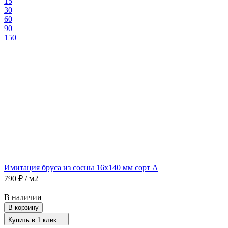
15
30
60
90
150
Имитация бруса из сосны 16х140 мм сорт A
790
₽
/ м2
В наличии
В корзину
Купить в 1 клик