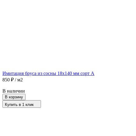
Имитация бруса из сосны 18х140 мм сорт A
850
₽
/ м2
В наличии
В корзину
Купить в 1 клик